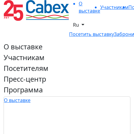
О
Участникам
По
выставке
Ru
Посетить выставку
Заброни
О выставке
Участникам
Посетителям
Пресс-центр
Программа
О выставке