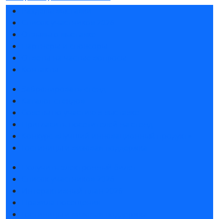
Разделы выставки
Список участников 2026
Отзывы о выставке
Партнеры и спонсоры
Ответы на частые вопросы
Контакты
Забронировать стенд
Каталог стендов
Советы по участию в выставке
Пригласить посетителей на стенд
Конкурс «Лучший инновационный продукт»
Гостиницы и визовая поддержка
Получить электронный билет
Список участников 2026
Интерактивный план 2026
Правила посещения
Гостиницы и визовая поддержка