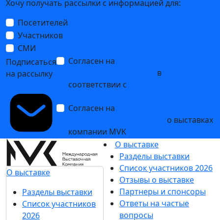
Хочу получать рассылки с информацией для:
Посетителей
Участников
СМИ
Согласен на
обработку
Подписаться
персональных данных
в
на рассылку
соответствии с
Политикой
обработки персональных данных
Согласен на
получение уведомлений
и рекламных сообщений
о выставках
компании MVK
О выставке
Разделы выставки
Список участников 2026
О выставке
Отзывы о выставке
Партнеры и спонсоры
Разделы выставки
Ответы на частые
Список участников
вопросы
2026