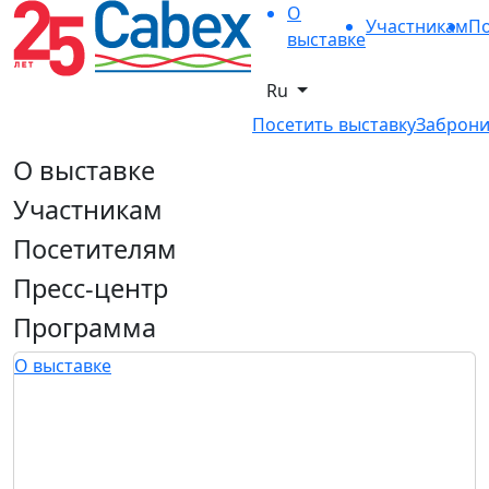
О
Участникам
По
выставке
Ru
Посетить выставку
Заброни
О выставке
Участникам
Посетителям
Пресс-центр
Программа
О выставке