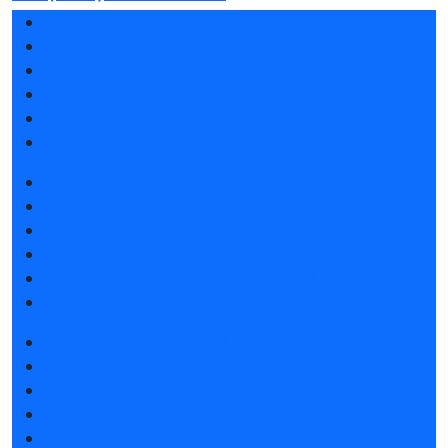
Разделы выставки
Список участников 2026
Отзывы о выставке
Партнеры и спонсоры
Ответы на частые вопросы
Контакты
Забронировать стенд
Каталог стендов
Советы по участию в выставке
Пригласить посетителей на стенд
Конкурс «Лучший инновационный продукт»
Гостиницы и визовая поддержка
Получить электронный билет
Список участников 2026
Интерактивный план 2026
Правила посещения
Гостиницы и визовая поддержка