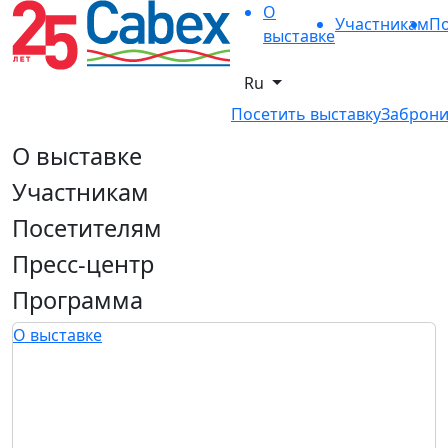
О
Участникам
По
выставке
Ru
Посетить выставку
Заброни
О выставке
Участникам
Посетителям
Пресс-центр
Программа
О выставке