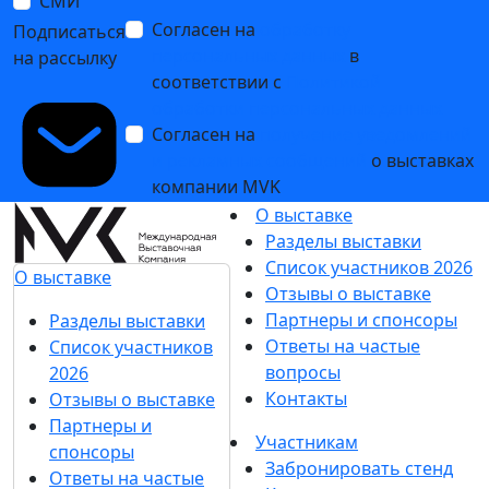
СМИ
Согласен на
обработку
Подписаться
персональных данных
в
на рассылку
соответствии с
Политикой
обработки персональных данных
Согласен на
получение уведомлений
и рекламных сообщений
о выставках
компании MVK
О выставке
Разделы выставки
Список участников 2026
О выставке
Отзывы о выставке
Партнеры и спонсоры
Разделы выставки
Ответы на частые
Список участников
вопросы
2026
Контакты
Отзывы о выставке
Партнеры и
Участникам
спонсоры
Забронировать стенд
Ответы на частые