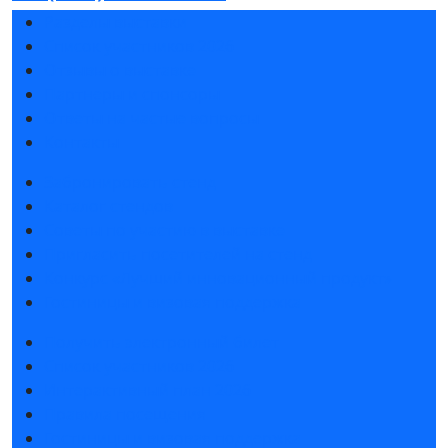
Разделы выставки
Список участников 2026
Отзывы о выставке
Партнеры и спонсоры
Ответы на частые вопросы
Контакты
Забронировать стенд
Каталог стендов
Советы по участию в выставке
Пригласить посетителей на стенд
Конкурс «Лучший инновационный продукт»
Гостиницы и визовая поддержка
Получить электронный билет
Список участников 2026
Интерактивный план 2026
Правила посещения
Гостиницы и визовая поддержка