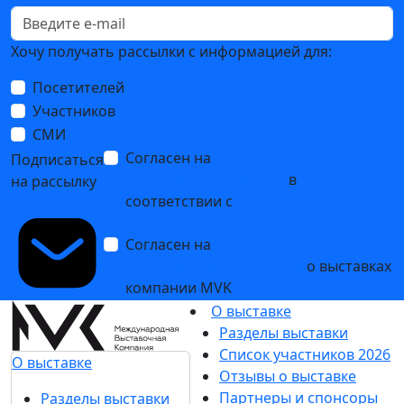
Хочу получать рассылки с информацией для:
Посетителей
Участников
СМИ
Согласен на
обработку
Подписаться
персональных данных
в
на рассылку
соответствии с
Политикой
обработки персональных данных
Согласен на
получение уведомлений
и рекламных сообщений
о выставках
компании MVK
О выставке
Разделы выставки
Список участников 2026
О выставке
Отзывы о выставке
Партнеры и спонсоры
Разделы выставки