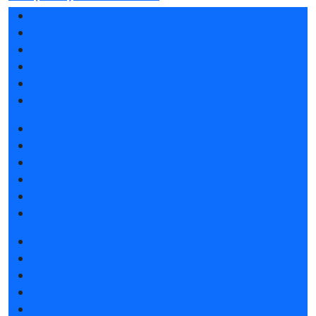
Разделы выставки
Список участников 2026
Отзывы о выставке
Партнеры и спонсоры
Ответы на частые вопросы
Контакты
Забронировать стенд
Каталог стендов
Советы по участию в выставке
Пригласить посетителей на стенд
Конкурс «Лучший инновационный продукт»
Гостиницы и визовая поддержка
Получить электронный билет
Список участников 2026
Интерактивный план 2026
Правила посещения
Гостиницы и визовая поддержка