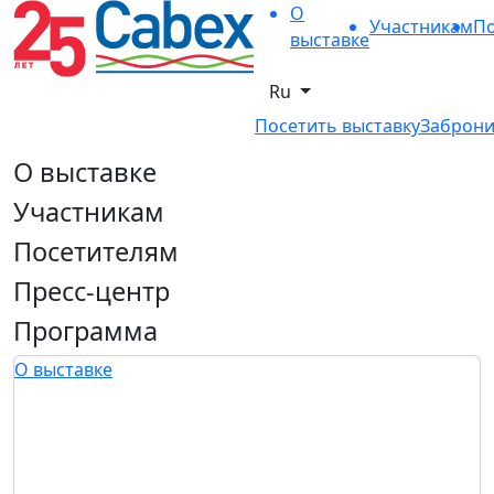
О
Участникам
По
выставке
Ru
Посетить выставку
Заброни
О выставке
Участникам
Посетителям
Пресс-центр
Программа
О выставке