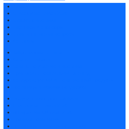
Разделы выставки
Список участников 2026
Отзывы о выставке
Партнеры и спонсоры
Ответы на частые вопросы
Контакты
Забронировать стенд
Каталог стендов
Советы по участию в выставке
Пригласить посетителей на стенд
Конкурс «Лучший инновационный продукт»
Гостиницы и визовая поддержка
Получить электронный билет
Список участников 2026
Интерактивный план 2026
Правила посещения
Гостиницы и визовая поддержка