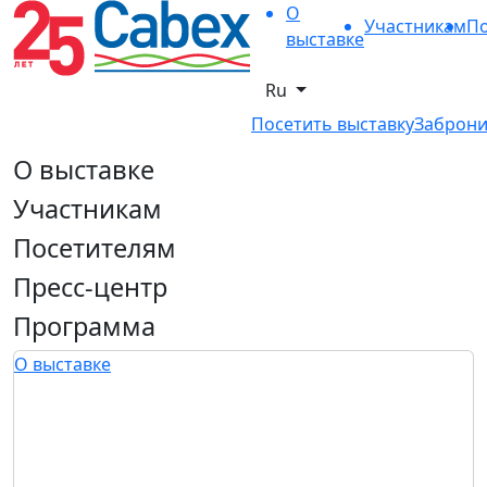
О
Участникам
По
выставке
Ru
Посетить выставку
Заброни
О выставке
Участникам
Посетителям
Пресс-центр
Программа
О выставке