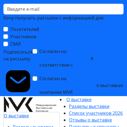
Хочу получать рассылки с информацией для:
Посетителей
Участников
СМИ
Согласен на
обработку
Подписаться
персональных данных
в
на рассылку
соответствии с
Политикой
обработки персональных данных
Согласен на
получение уведомлений
и рекламных сообщений
о выставках
компании MVK
О выставке
Разделы выставки
Список участников 2026
О выставке
Отзывы о выставке
Партнеры и спонсоры