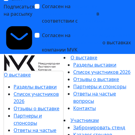
Согласен на
обработку
Подписаться
персональных данных
в
на рассылку
соответствии с
Политикой
обработки персональных данных
Согласен на
получение уведомлений
и рекламных сообщений
о выставках
компании MVK
О выставке
Разделы выставки
Список участников 2026
О выставке
Отзывы о выставке
Партнеры и спонсоры
Разделы выставки
Ответы на частые
Список участников
вопросы
2026
Контакты
Отзывы о выставке
Партнеры и
Участникам
спонсоры
Забронировать стенд
Ответы на частые
Каталог стендов