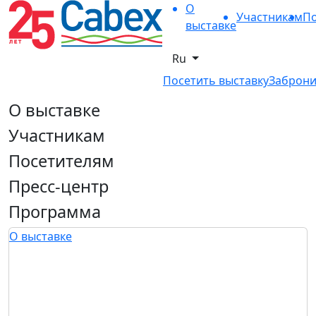
О
Участникам
По
выставке
Ru
Посетить выставку
Заброни
О выставке
Участникам
Посетителям
Пресс-центр
Программа
О выставке