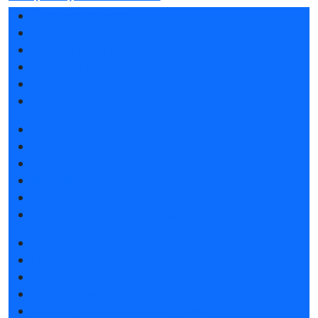
Разделы выставки
Список участников 2026
Отзывы о выставке
Партнеры и спонсоры
Ответы на частые вопросы
Контакты
Забронировать стенд
Каталог стендов
Советы по участию в выставке
Пригласить посетителей на стенд
Конкурс «Лучший инновационный продукт»
Гостиницы и визовая поддержка
Получить электронный билет
Список участников 2026
Интерактивный план 2026
Правила посещения
Гостиницы и визовая поддержка