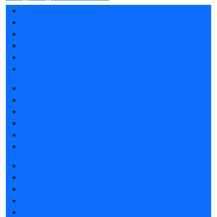
Разделы выставки
Список участников 2026
Отзывы о выставке
Партнеры и спонсоры
Ответы на частые вопросы
Контакты
Забронировать стенд
Каталог стендов
Советы по участию в выставке
Пригласить посетителей на стенд
Конкурс «Лучший инновационный продукт»
Гостиницы и визовая поддержка
Получить электронный билет
Список участников 2026
Интерактивный план 2026
Правила посещения
Гостиницы и визовая поддержка