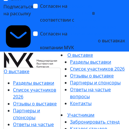
Согласен на
обработку
Подписаться
персональных данных
в
на рассылку
соответствии с
Политикой
обработки персональных данных
Согласен на
получение уведомлений
и рекламных сообщений
о выставках
компании MVK
О выставке
Разделы выставки
Список участников 2026
О выставке
Отзывы о выставке
Партнеры и спонсоры
Разделы выставки
Ответы на частые
Список участников
вопросы
2026
Контакты
Отзывы о выставке
Партнеры и
Участникам
спонсоры
Забронировать стенд
Ответы на частые
Каталог стендов