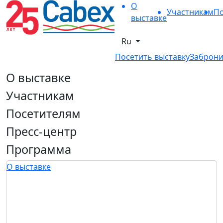
О
Участникам
По
выставке
Ru
Посетить выставку
Заброни
О выставке
Участникам
Посетителям
Пресс-центр
Программа
О выставке