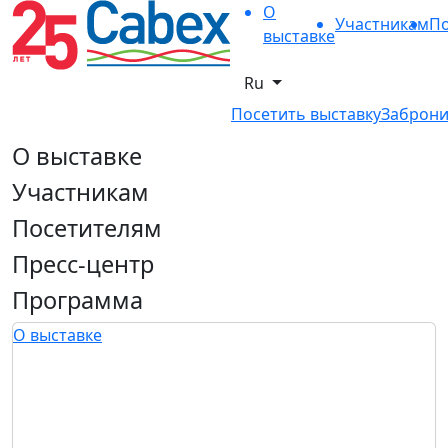
О
Участникам
По
выставке
Ru
Посетить выставку
Заброни
О выставке
Участникам
Посетителям
Пресс-центр
Программа
О выставке