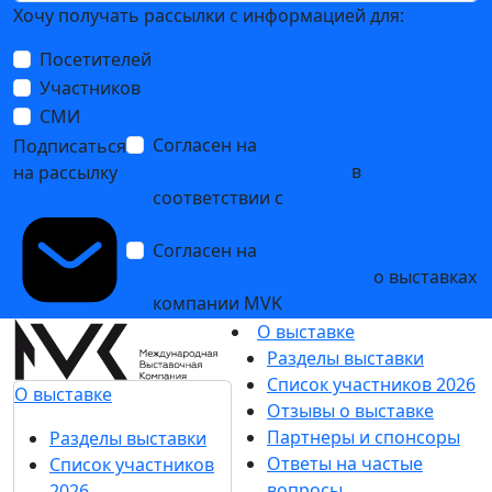
Хочу получать рассылки с информацией для:
Посетителей
Участников
СМИ
Согласен на
обработку
Подписаться
персональных данных
в
на рассылку
соответствии с
Политикой
обработки персональных данных
Согласен на
получение уведомлений
и рекламных сообщений
о выставках
компании MVK
О выставке
Разделы выставки
Список участников 2026
О выставке
Отзывы о выставке
Партнеры и спонсоры
Разделы выставки
Ответы на частые
Список участников
вопросы
2026