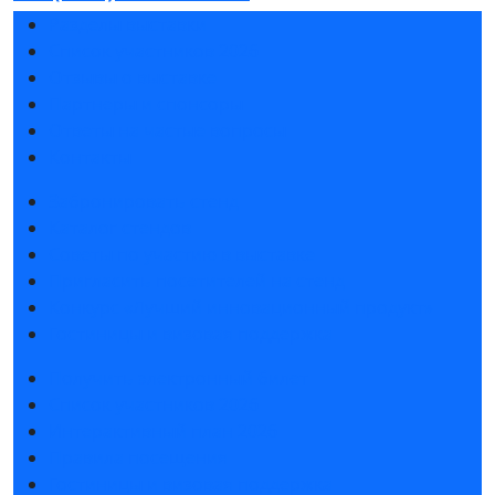
Разделы выставки
Список участников 2026
Отзывы о выставке
Партнеры и спонсоры
Ответы на частые вопросы
Контакты
Забронировать стенд
Каталог стендов
Советы по участию в выставке
Пригласить посетителей на стенд
Конкурс «Лучший инновационный продукт»
Гостиницы и визовая поддержка
Получить электронный билет
Список участников 2026
Интерактивный план 2026
Правила посещения
Гостиницы и визовая поддержка