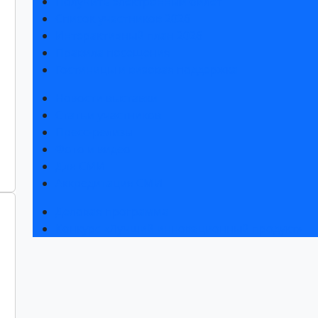
Получить электронный билет
Список участников 2026
Интерактивный план 2026
Правила посещения
Гостиницы и визовая поддержка
Новости выставки
Статьи участников
Пресс-релизы
Фото и видео
Для СМИ
Аккредитация СМИ
Деловая программа
Конкурс «Лучший инновационный продукт»