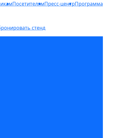
никам
Посетителям
Пресс-центр
Программа
бронировать стенд