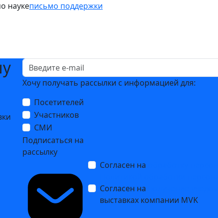
о науке
письмо поддержки
шу
Хочу получать рассылки с информацией для:
Посетителей
Участников
вки
СМИ
Подписаться на
рассылку
Согласен на
обработку персо
Политикой обработки персон
Согласен на
получение уведо
выставках компании MVK