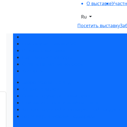
О выставке
Участ
Ru
Посетить выставку
За
Разделы выставки
Список участников 2026
Отзывы о выставке
Партнеры и спонсоры
Ответы на частые вопросы
Контакты
Забронировать стенд
Каталог стендов
Советы по участию в выставке
Пригласить посетителей на стенд
Конкурс «Лучший инновационный продукт»
Гостиницы и визовая поддержка