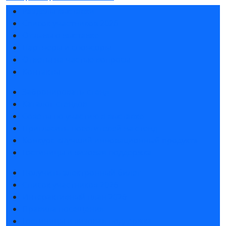
Разделы выставки
Список участников 2026
Отзывы о выставке
Партнеры и спонсоры
Ответы на частые вопросы
Контакты
Забронировать стенд
Каталог стендов
Советы по участию в выставке
Пригласить посетителей на стенд
Конкурс «Лучший инновационный продукт»
Гостиницы и визовая поддержка
Получить электронный билет
Список участников 2026
Интерактивный план 2026
Правила посещения
Гостиницы и визовая поддержка