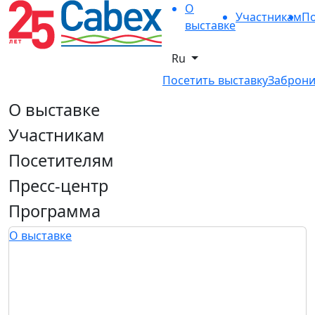
О
Участникам
По
выставке
Ru
Посетить выставку
Заброни
О выставке
Участникам
Посетителям
Пресс-центр
Программа
О выставке