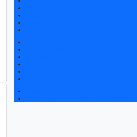
Получить электронный билет
Список участников 2026
Интерактивный план 2026
Правила посещения
Гостиницы и визовая поддержка
Новости выставки
Статьи участников
Пресс-релизы
Фото и видео
Для СМИ
Аккредитация СМИ
Деловая программа
Конкурс «Лучший инновационный продукт»