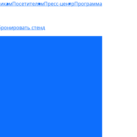
никам
Посетителям
Пресс-центр
Программа
бронировать стенд