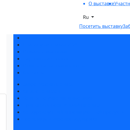
О выставке
Участ
Ru
Посетить выставку
За
Разделы выставки
Список участников 2026
Отзывы о выставке
Партнеры и спонсоры
Ответы на частые вопросы
Контакты
Забронировать стенд
Каталог стендов
Советы по участию в выставке
Пригласить посетителей на стенд
Конкурс «Лучший инновационный продукт»
Гостиницы и визовая поддержка