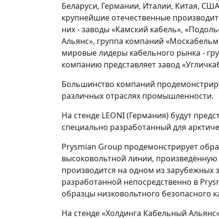
Беларуси, Германии, Италии, Китая, СШ
крупнейшие отечественные производит
них - заводы «Камский кабель», «Подоль
Альянс», группа компаний «Москабельме
мировые лидеры кабельного рынка - гру
компанию представляет завод «Угличкаб
Большинство компаний продемонстриру
различных отраслях промышленности.
На стенде LEONI (Германия) будут пред
специально разработанный для арктиче
Prysmian Group продемонстрирует образ
высоковольтной линии, произведённую в
производится на одном из зарубежных з
разработанной непосредственно в Prysm
образцы низковольтного безопасного к
На стенде «Холдинга Кабельный Альянс»