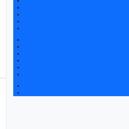
Получить электронный билет
Список участников 2026
Интерактивный план 2026
Правила посещения
Гостиницы и визовая поддержка
Новости выставки
Статьи участников
Пресс-релизы
Фото и видео
Для СМИ
Аккредитация СМИ
Деловая программа
Конкурс «Лучший инновационный продукт»