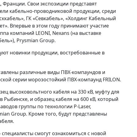
А, Франции. Свои экспозиции представят
ели кабельно-проводниковой продукции, среди
сккабель», ГК «Севкабель», «Холдинг Кабельный
т». Впервые в этом году принимают участие
ппа компаний LEONI, Nexans (на выставке
ель»), Prysmian Group.
ют новинки продукции, востребованные в
ставлены различные виды ПВХ-компаундов и
ской серии морозостойкий ПВХ-компаунд FRILON.
ец высоковольтного кабеля на 330 кВ, муфту для
 Рыбинске, и образец кабеля на 600 кВ, который
аводов группы по технологии P-Laser,
ian Group. Кроме того, будут представлены
абеля.
 специалисты смогут ознакомиться с новой