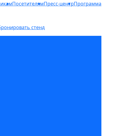
никам
Посетителям
Пресс-центр
Программа
бронировать стенд