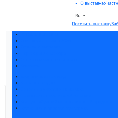
О выставке
Участ
Ru
Посетить выставку
За
Разделы выставки
Список участников 2026
Отзывы о выставке
Партнеры и спонсоры
Ответы на частые вопросы
Контакты
Забронировать стенд
Каталог стендов
Советы по участию в выставке
Пригласить посетителей на стенд
Конкурс «Лучший инновационный продукт»
Гостиницы и визовая поддержка