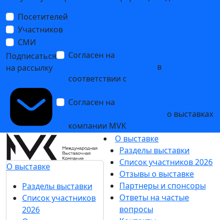
Посетителей
Участников
СМИ
Согласен на
обработку
Подписаться
персональных данных
в
на рассылку
соответствии с
Политикой
обработки персональных данных
Согласен на
получение уведомлений
и рекламных сообщений
о выставках
компании MVK
О выставке
Разделы выставки
Список участников 2026
О выставке
Отзывы о выставке
Партнеры и спонсоры
Разделы выставки
Ответы на частые
Список участников
вопросы
2026