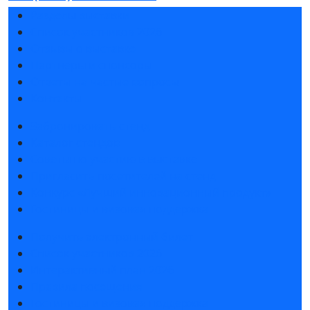
Разделы выставки
Список участников 2026
Отзывы о выставке
Партнеры и спонсоры
Ответы на частые вопросы
Контакты
Забронировать стенд
Каталог стендов
Советы по участию в выставке
Пригласить посетителей на стенд
Конкурс «Лучший инновационный продукт»
Гостиницы и визовая поддержка
Получить электронный билет
Список участников 2026
Интерактивный план 2026
Правила посещения
Гостиницы и визовая поддержка