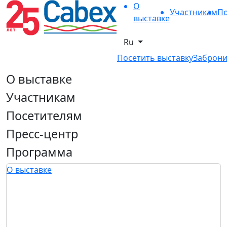
О
Участникам
По
выставке
Ru
Посетить выставку
Заброни
О выставке
Участникам
Посетителям
Пресс-центр
Программа
О выставке