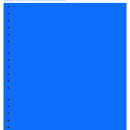
Разделы выставки
Список участников 2026
Отзывы о выставке
Партнеры и спонсоры
Ответы на частые вопросы
Контакты
Забронировать стенд
Каталог стендов
Советы по участию в выставке
Пригласить посетителей на стенд
Конкурс «Лучший инновационный продукт»
Гостиницы и визовая поддержка
Получить электронный билет
Список участников 2026
Интерактивный план 2026
Правила посещения
Гостиницы и визовая поддержка