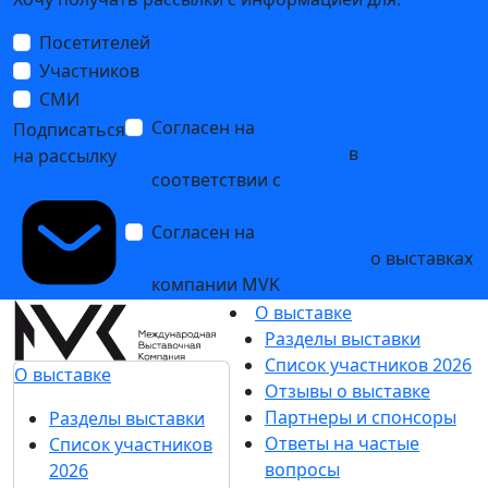
Посетителей
Участников
СМИ
Согласен на
обработку
Подписаться
персональных данных
в
на рассылку
соответствии с
Политикой
обработки персональных данных
Согласен на
получение уведомлений
и рекламных сообщений
о выставках
компании MVK
О выставке
Разделы выставки
Список участников 2026
О выставке
Отзывы о выставке
Партнеры и спонсоры
Разделы выставки
Ответы на частые
Список участников
вопросы
2026