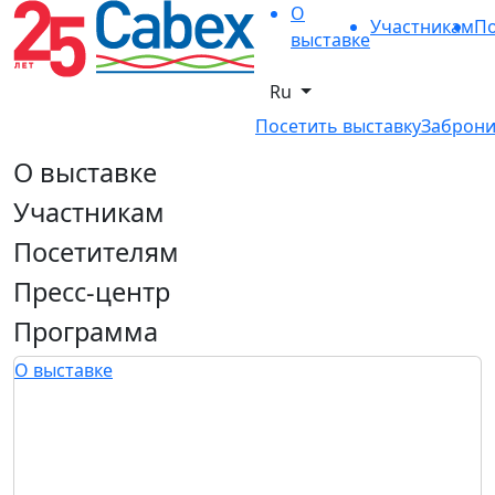
О
Участникам
По
выставке
Ru
Посетить выставку
Заброни
О выставке
Участникам
Посетителям
Пресс-центр
Программа
О выставке