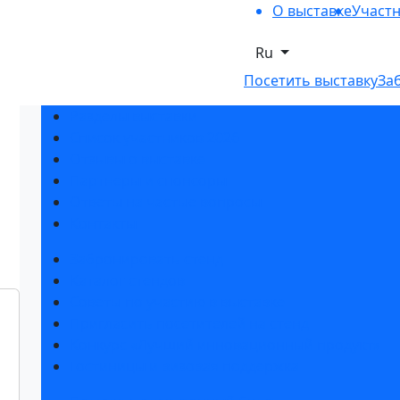
О выставке
Участ
Ru
Посетить выставку
За
Разделы выставки
Список участников 2026
Отзывы о выставке
Партнеры и спонсоры
Ответы на частые вопросы
Контакты
Забронировать стенд
Каталог стендов
Советы по участию в выставке
Пригласить посетителей на стенд
Конкурс «Лучший инновационный продукт»
Гостиницы и визовая поддержка