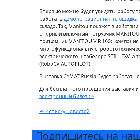
Впервые можно будет увидеть работу те
работать
демонстрационная площадка
склада. Так, Manitou покажет в действи
опорный вилочный погрузчик MANITOU 
подъемник MANITOU VJR 100; компания S
многофункциональную робототехническ
электрического штабелера STILL EXV, а
(RoboCV AUTOPILOT).
Выставка CeMAT Russia будет работать с 
Для бесплатного посещения выставки 
электронный билет >>
← к списку новостей
Подпишитесь на на