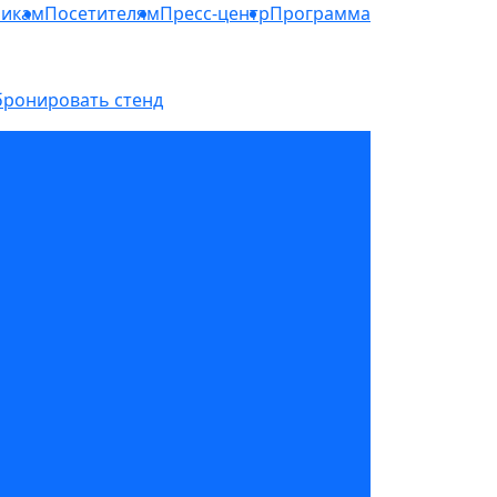
никам
Посетителям
Пресс-центр
Программа
бронировать стенд