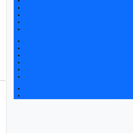
Получить электронный билет
Список участников 2026
Интерактивный план 2026
Правила посещения
Гостиницы и визовая поддержка
Новости выставки
Статьи участников
Пресс-релизы
Фото и видео
Для СМИ
Аккредитация СМИ
Деловая программа
Конкурс «Лучший инновационный продукт»