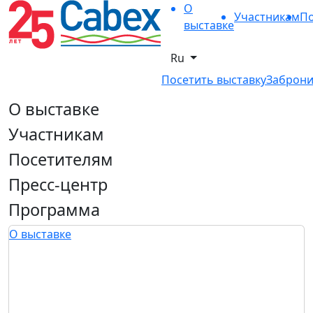
О
Участникам
По
выставке
Ru
Посетить выставку
Заброни
О выставке
Участникам
Посетителям
Пресс-центр
Программа
О выставке