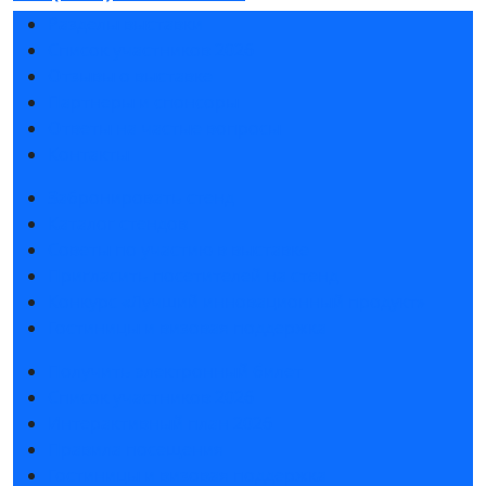
Разделы выставки
Список участников 2026
Отзывы о выставке
Партнеры и спонсоры
Ответы на частые вопросы
Контакты
Забронировать стенд
Каталог стендов
Советы по участию в выставке
Пригласить посетителей на стенд
Конкурс «Лучший инновационный продукт»
Гостиницы и визовая поддержка
Получить электронный билет
Список участников 2026
Интерактивный план 2026
Правила посещения
Гостиницы и визовая поддержка