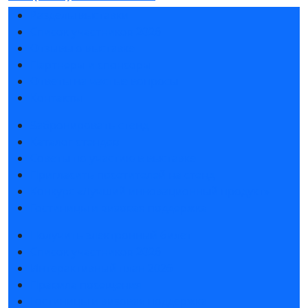
Разделы выставки
Список участников 2026
Отзывы о выставке
Партнеры и спонсоры
Ответы на частые вопросы
Контакты
Забронировать стенд
Каталог стендов
Советы по участию в выставке
Пригласить посетителей на стенд
Конкурс «Лучший инновационный продукт»
Гостиницы и визовая поддержка
Получить электронный билет
Список участников 2026
Интерактивный план 2026
Правила посещения
Гостиницы и визовая поддержка