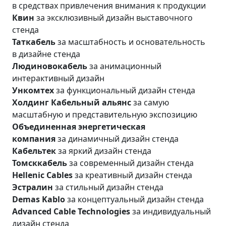
в средствах привлечения внимания к продукции
Квин
за эксклюзивный дизайн выставочного
стенда
Таткабель
за масштабность и основательность
в дизайне стенда
Людиновокабель
за анимационный
интерактивный дизайн
Ункомтех
за функциональный дизайн стенда
Холдинг Кабельный альянс
за самую
масштабную и представительную экспозицию
Объединенная энергетическая
компания
за динамичный дизайн стенда
Кабельтек
за яркий дизайн стенда
Томсккабель
за современный дизайн стенда
Hellenic
Cables
за креативный дизайн стенда
Эстралин
за стильный дизайн стенда
Demas
Kablo
за концептуальный дизайн стенда
Advanced
Cable
Technologies
за индивидуальный
дизайн стенда