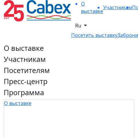
О
Участникам
По
выставке
Ru
Посетить выставку
Заброни
О выставке
Участникам
Посетителям
Пресс-центр
Программа
О выставке