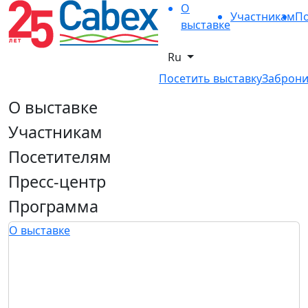
О
Участникам
По
выставке
Ru
Посетить выставку
Заброни
О выставке
Участникам
Посетителям
Пресс-центр
Программа
О выставке