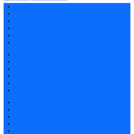
Разделы выставки
Список участников 2026
Отзывы о выставке
Партнеры и спонсоры
Ответы на частые вопросы
Контакты
Забронировать стенд
Каталог стендов
Советы по участию в выставке
Пригласить посетителей на стенд
Конкурс «Лучший инновационный продукт»
Гостиницы и визовая поддержка
Получить электронный билет
Список участников 2026
Интерактивный план 2026
Правила посещения
Гостиницы и визовая поддержка