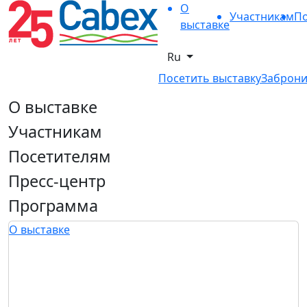
О
Участникам
По
выставке
Ru
Посетить выставку
Заброни
О выставке
Участникам
Посетителям
Пресс-центр
Программа
О выставке