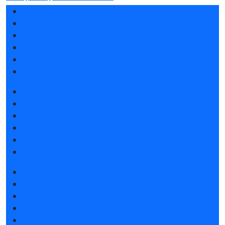
Разделы выставки
Список участников 2026
Отзывы о выставке
Партнеры и спонсоры
Ответы на частые вопросы
Контакты
Забронировать стенд
Каталог стендов
Советы по участию в выставке
Пригласить посетителей на стенд
Конкурс «Лучший инновационный продукт»
Гостиницы и визовая поддержка
Получить электронный билет
Список участников 2026
Интерактивный план 2026
Правила посещения
Гостиницы и визовая поддержка