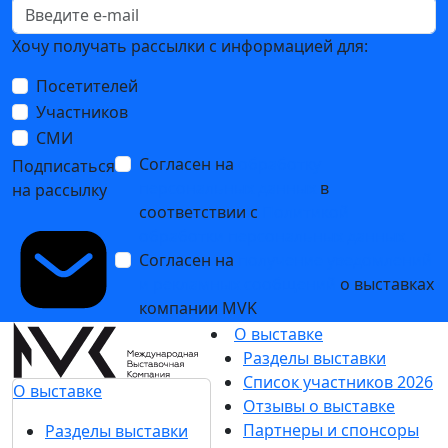
Хочу получать рассылки с информацией для:
Посетителей
Участников
СМИ
Согласен на
обработку
Подписаться
персональных данных
в
на рассылку
соответствии с
Политикой
обработки персональных данных
Согласен на
получение уведомлений
и рекламных сообщений
о выставках
компании MVK
О выставке
Разделы выставки
Список участников 2026
О выставке
Отзывы о выставке
Партнеры и спонсоры
Разделы выставки