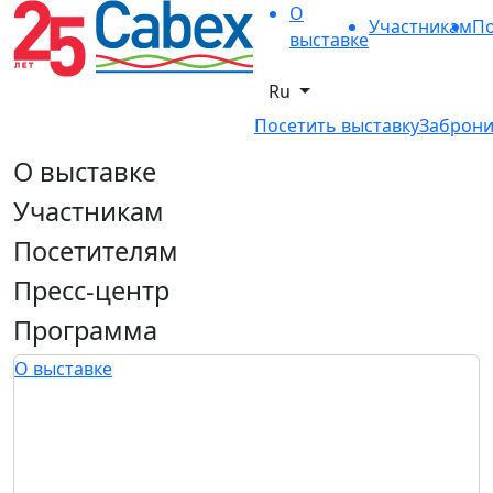
О
Участникам
По
выставке
Ru
Посетить выставку
Заброни
О выставке
Участникам
Посетителям
Пресс-центр
Программа
О выставке