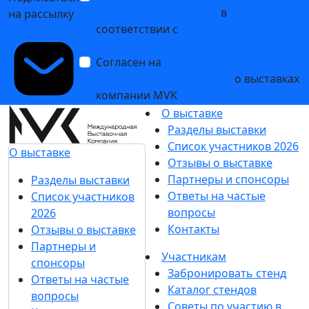
персональных данных
в
на рассылку
соответствии с
Политикой
обработки персональных данных
Согласен на
получение уведомлений
и рекламных сообщений
о выставках
компании MVK
О выставке
Разделы выставки
Список участников 2026
О выставке
Отзывы о выставке
Партнеры и спонсоры
Разделы выставки
Ответы на частые
Список участников
вопросы
2026
Контакты
Отзывы о выставке
Партнеры и
Участникам
спонсоры
Забронировать стенд
Ответы на частые
Каталог стендов
вопросы
Советы по участию в