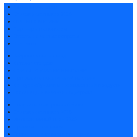
Разделы выставки
Список участников 2026
Отзывы о выставке
Партнеры и спонсоры
Ответы на частые вопросы
Контакты
Забронировать стенд
Каталог стендов
Советы по участию в выставке
Пригласить посетителей на стенд
Конкурс «Лучший инновационный продукт»
Гостиницы и визовая поддержка
Получить электронный билет
Список участников 2026
Интерактивный план 2026
Правила посещения
Гостиницы и визовая поддержка