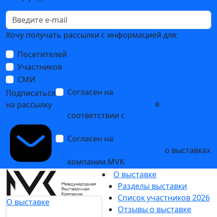
Хочу получать рассылки с информацией для:
Посетителей
Участников
СМИ
Согласен на
обработку
Подписаться
персональных данных
в
на рассылку
соответствии с
Политикой
обработки персональных данных
Согласен на
получение уведомлений
и рекламных сообщений
о выставках
компании MVK
О выставке
Разделы выставки
Список участников 2026
О выставке
Отзывы о выставке