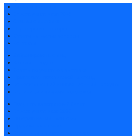
Разделы выставки
Список участников 2026
Отзывы о выставке
Партнеры и спонсоры
Ответы на частые вопросы
Контакты
Забронировать стенд
Каталог стендов
Советы по участию в выставке
Пригласить посетителей на стенд
Конкурс «Лучший инновационный продукт»
Гостиницы и визовая поддержка
Получить электронный билет
Список участников 2026
Интерактивный план 2026
Правила посещения
Гостиницы и визовая поддержка