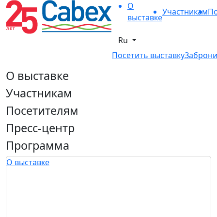
О
Участникам
По
выставке
Ru
Посетить выставку
Заброни
О выставке
Участникам
Посетителям
Пресс-центр
Программа
О выставке