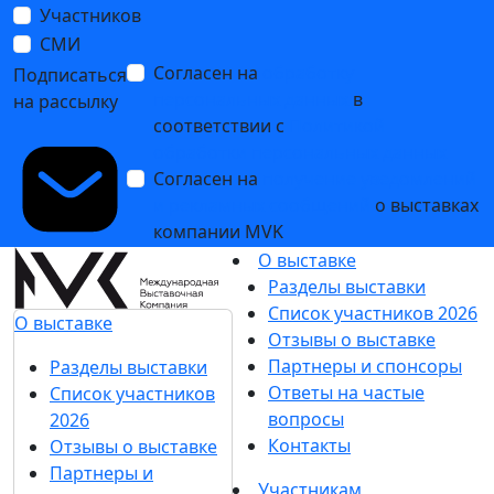
Участников
СМИ
Согласен на
обработку
Подписаться
персональных данных
в
на рассылку
соответствии с
Политикой
обработки персональных данных
Согласен на
получение уведомлений
и рекламных сообщений
о выставках
компании MVK
О выставке
Разделы выставки
Список участников 2026
О выставке
Отзывы о выставке
Партнеры и спонсоры
Разделы выставки
Ответы на частые
Список участников
вопросы
2026
Контакты
Отзывы о выставке
Партнеры и
Участникам