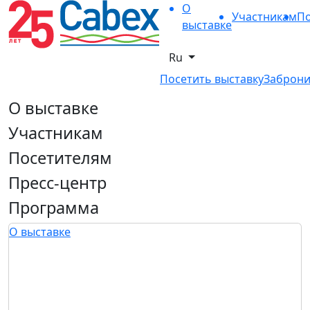
О
Участникам
По
выставке
Ru
Посетить выставку
Заброни
О выставке
Участникам
Посетителям
Пресс-центр
Программа
О выставке