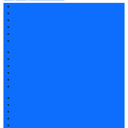
Разделы выставки
Список участников 2026
Отзывы о выставке
Партнеры и спонсоры
Ответы на частые вопросы
Контакты
Забронировать стенд
Каталог стендов
Советы по участию в выставке
Пригласить посетителей на стенд
Конкурс «Лучший инновационный продукт»
Гостиницы и визовая поддержка
Получить электронный билет
Список участников 2026
Интерактивный план 2026
Правила посещения
Гостиницы и визовая поддержка