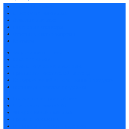
Разделы выставки
Список участников 2026
Отзывы о выставке
Партнеры и спонсоры
Ответы на частые вопросы
Контакты
Забронировать стенд
Каталог стендов
Советы по участию в выставке
Пригласить посетителей на стенд
Конкурс «Лучший инновационный продукт»
Гостиницы и визовая поддержка
Получить электронный билет
Список участников 2026
Интерактивный план 2026
Правила посещения
Гостиницы и визовая поддержка