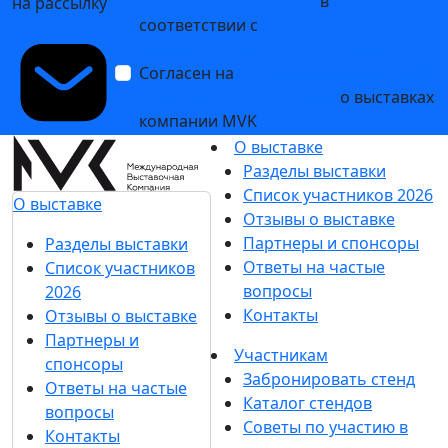
персональных данных
в
на рассылку
соответствии с
Политикой
обработки персональных данных
Согласен на
получение уведомлений
и рекламных сообщений
о выставках
компании MVK
О выставке
Разделы выставки
Список участников 2026
О выставке
Отзывы о выставке
Партнеры и спонсоры
Разделы выставки
Ответы на частые
Список участников
вопросы
2026
Контакты
Отзывы о выставке
Партнеры и
Участникам
спонсоры
Забронировать стенд
Ответы на частые
Каталог стендов
вопросы
Советы по участию в
Контакты