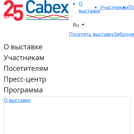
О
Участникам
По
выставке
Ru
Посетить выставку
Заброни
О выставке
Участникам
Посетителям
Пресс-центр
Программа
О выставке