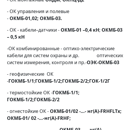
- ОК управления и полевые
-
ОКМБ-01,02;
ОКМБ-03.
- ОК - кабели–датчики -
ОКМБ-01 –0,4 кН
;
ОКМБ-03
– 0,5 кН
-ОК комбинированные - оптико-электрические
кабели для систем охраны и др. оптических
систем измерения, контроля и пр.-
ОЭК-ОКМБ-03
- геофизические ОК
-
ГОКМБ-1/1
;
ГОКМБ-1/2;
ГОКМБ-2/2;
ГОК-1/2Г
- термостойкие ОК -
ГОКМБ-1/1;
ГОКМБ-1/2;
ГОКМБ-2/2
- огнестойкие ОК -
ОКМБ-01/02 -…- нг(А)-
FRHFLTx
;
ОКМБ-01/ 02 -…-нг(А)-
FRHF
;
- ОКМБ-03 -…- нг(А)-