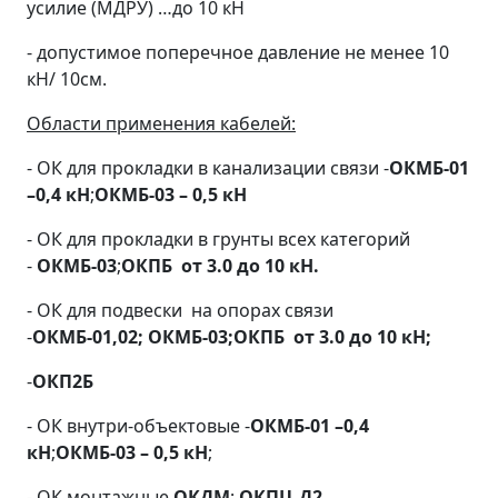
усилие (МДРУ) …до 10 кН
- допустимое поперечное давление не менее 10
кН/ 10см.
Области применения кабелей:
- ОК для прокладки в канализации связи -
ОКМБ-01
–0,4 кН
;
ОКМБ-03 – 0,5 кН
- ОК для прокладки в грунты всех категорий
-
ОКМБ-03
;
ОКПБ от 3.0 до 10 кН.
- ОК для подвески на опорах связи
-
ОКМБ-01,02;
ОКМБ-03;
ОКПБ от 3.0 до 10 кН;
-
ОКП2Б
- ОК внутри-объектовые -
ОКМБ-01 –0,4
кН
;
ОКМБ-03 – 0,5 кН
;
- ОК монтажные
ОКДМ
;
ОКПЦ-Д2