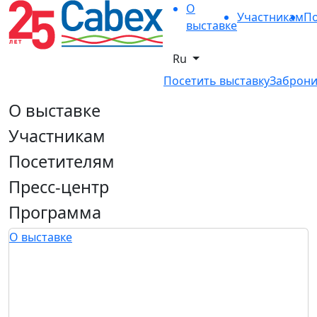
О
Участникам
По
выставке
Ru
Посетить выставку
Заброни
О выставке
Участникам
Посетителям
Пресс-центр
Программа
О выставке