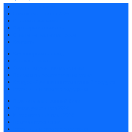
Разделы выставки
Список участников 2026
Отзывы о выставке
Партнеры и спонсоры
Ответы на частые вопросы
Контакты
Забронировать стенд
Каталог стендов
Советы по участию в выставке
Пригласить посетителей на стенд
Конкурс «Лучший инновационный продукт»
Гостиницы и визовая поддержка
Получить электронный билет
Список участников 2026
Интерактивный план 2026
Правила посещения
Гостиницы и визовая поддержка