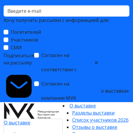
Хочу получать рассылки с информацией для:
Посетителей
Участников
СМИ
Согласен на
обработку
Подписаться
персональных данных
в
на рассылку
соответствии с
Политикой
обработки персональных данных
Согласен на
получение уведомлений
и рекламных сообщений
о выставках
компании MVK
О выставке
Разделы выставки
Список участников 2026
О выставке
Отзывы о выставке