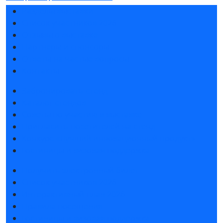
Разделы выставки
Список участников 2026
Отзывы о выставке
Партнеры и спонсоры
Ответы на частые вопросы
Контакты
Забронировать стенд
Каталог стендов
Советы по участию в выставке
Пригласить посетителей на стенд
Конкурс «Лучший инновационный продукт»
Гостиницы и визовая поддержка
Получить электронный билет
Список участников 2026
Интерактивный план 2026
Правила посещения
Гостиницы и визовая поддержка