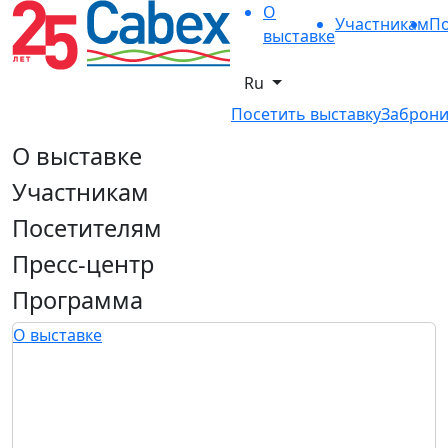
О
Участникам
По
выставке
Ru
Посетить выставку
Заброни
О выставке
Участникам
Посетителям
Пресс-центр
Программа
О выставке