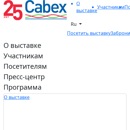
О
Участникам
По
выставке
Ru
Посетить выставку
Заброни
О выставке
Участникам
Посетителям
Пресс-центр
Программа
О выставке