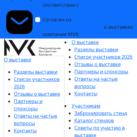
соответствии с
Политикой
обработки персональных данных
Согласен на
получение уведомлений
и рекламных сообщений
о выставках
компании MVK
О выставке
Разделы выставки
Список участников 2026
О выставке
Отзывы о выставке
Партнеры и спонсоры
Разделы выставки
Ответы на частые
Список участников
вопросы
2026
Контакты
Отзывы о выставке
Партнеры и
Участникам
спонсоры
Забронировать стенд
Ответы на частые
Каталог стендов
вопросы
Советы по участию в
Контакты
выставке