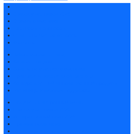
Разделы выставки
Список участников 2026
Отзывы о выставке
Партнеры и спонсоры
Ответы на частые вопросы
Контакты
Забронировать стенд
Каталог стендов
Советы по участию в выставке
Пригласить посетителей на стенд
Конкурс «Лучший инновационный продукт»
Гостиницы и визовая поддержка
Получить электронный билет
Список участников 2026
Интерактивный план 2026
Правила посещения
Гостиницы и визовая поддержка