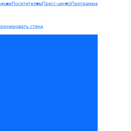
никам
Посетителям
Пресс-центр
Программа
бронировать стенд