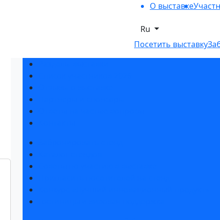
О выставке
Участ
Ru
Посетить выставку
За
Разделы выставки
Список участников 2026
Отзывы о выставке
Партнеры и спонсоры
Ответы на частые вопросы
Контакты
Забронировать стенд
Каталог стендов
Советы по участию в выставке
Пригласить посетителей на стенд
Конкурс «Лучший инновационный продукт»
Гостиницы и визовая поддержка