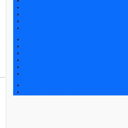
Получить электронный билет
Список участников 2026
Интерактивный план 2026
Правила посещения
Гостиницы и визовая поддержка
Новости выставки
Статьи участников
Пресс-релизы
Фото и видео
Для СМИ
Аккредитация СМИ
Деловая программа
Конкурс «Лучший инновационный продукт»