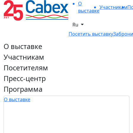
О
Участникам
По
выставке
Ru
Посетить выставку
Заброни
О выставке
Участникам
Посетителям
Пресс-центр
Программа
О выставке