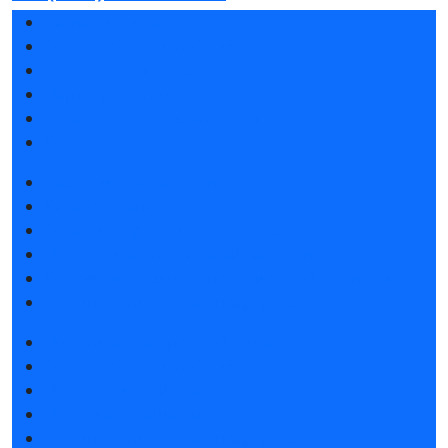
Разделы выставки
Список участников 2026
Отзывы о выставке
Партнеры и спонсоры
Ответы на частые вопросы
Контакты
Забронировать стенд
Каталог стендов
Советы по участию в выставке
Пригласить посетителей на стенд
Конкурс «Лучший инновационный продукт»
Гостиницы и визовая поддержка
Получить электронный билет
Список участников 2026
Интерактивный план 2026
Правила посещения
Гостиницы и визовая поддержка