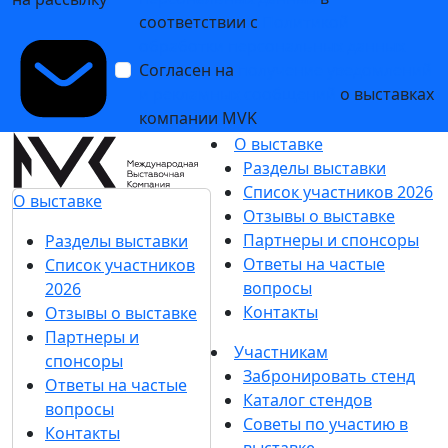
соответствии с
Политикой
обработки персональных данных
Согласен на
получение уведомлений
и рекламных сообщений
о выставках
компании MVK
О выставке
Разделы выставки
Список участников 2026
О выставке
Отзывы о выставке
Партнеры и спонсоры
Разделы выставки
Ответы на частые
Список участников
вопросы
2026
Контакты
Отзывы о выставке
Партнеры и
Участникам
спонсоры
Забронировать стенд
Ответы на частые
Каталог стендов
вопросы
Советы по участию в
Контакты
выставке