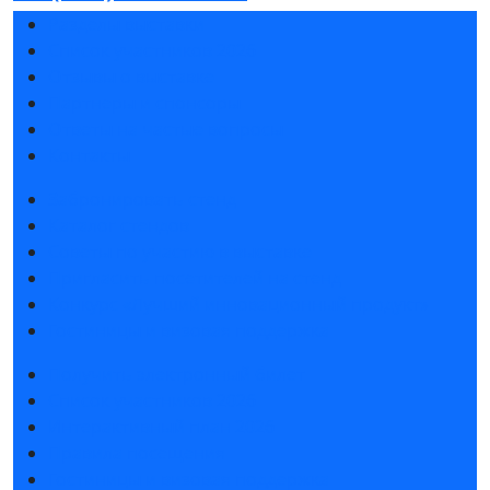
Разделы выставки
Список участников 2026
Отзывы о выставке
Партнеры и спонсоры
Ответы на частые вопросы
Контакты
Забронировать стенд
Каталог стендов
Советы по участию в выставке
Пригласить посетителей на стенд
Конкурс «Лучший инновационный продукт»
Гостиницы и визовая поддержка
Получить электронный билет
Список участников 2026
Интерактивный план 2026
Правила посещения
Гостиницы и визовая поддержка