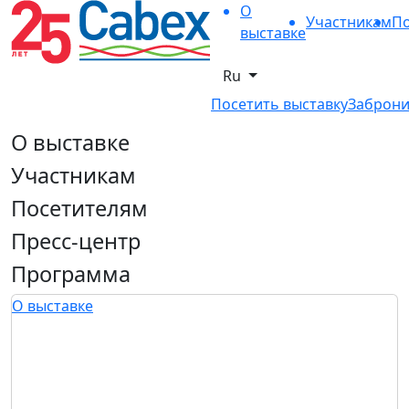
О
Участникам
По
выставке
Ru
Посетить выставку
Заброни
О выставке
Участникам
Посетителям
Пресс-центр
Программа
О выставке