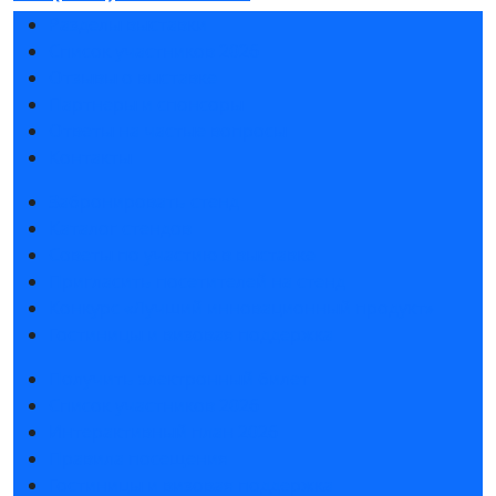
Разделы выставки
Список участников 2026
Отзывы о выставке
Партнеры и спонсоры
Ответы на частые вопросы
Контакты
Забронировать стенд
Каталог стендов
Советы по участию в выставке
Пригласить посетителей на стенд
Конкурс «Лучший инновационный продукт»
Гостиницы и визовая поддержка
Получить электронный билет
Список участников 2026
Интерактивный план 2026
Правила посещения
Гостиницы и визовая поддержка