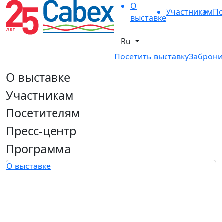
О
Участникам
По
выставке
Ru
Посетить выставку
Заброни
О выставке
Участникам
Посетителям
Пресс-центр
Программа
О выставке