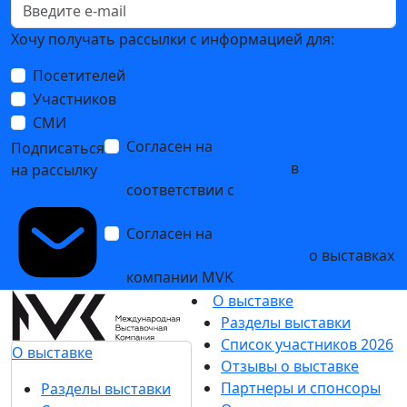
Хочу получать рассылки с информацией для:
Посетителей
Участников
СМИ
Согласен на
обработку
Подписаться
персональных данных
в
на рассылку
соответствии с
Политикой
обработки персональных данных
Согласен на
получение уведомлений
и рекламных сообщений
о выставках
компании MVK
О выставке
Разделы выставки
Список участников 2026
О выставке
Отзывы о выставке
Партнеры и спонсоры
Разделы выставки