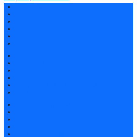
Разделы выставки
Список участников 2026
Отзывы о выставке
Партнеры и спонсоры
Ответы на частые вопросы
Контакты
Забронировать стенд
Каталог стендов
Советы по участию в выставке
Пригласить посетителей на стенд
Конкурс «Лучший инновационный продукт»
Гостиницы и визовая поддержка
Получить электронный билет
Список участников 2026
Интерактивный план 2026
Правила посещения
Гостиницы и визовая поддержка