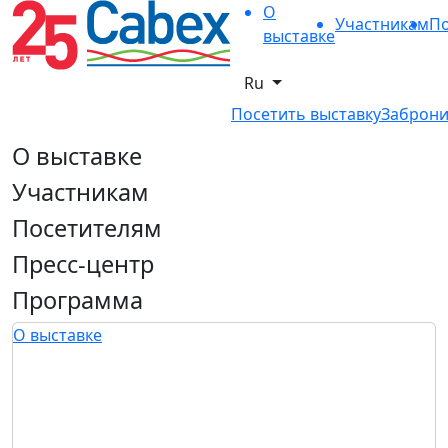
О
Участникам
По
выставке
Ru
Посетить выставку
Заброни
О выставке
Участникам
Посетителям
Пресс-центр
Программа
О выставке