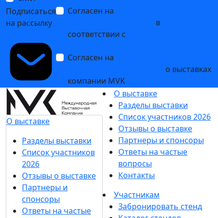
Согласен на
обработку
Подписаться
персональных данных
в
на рассылку
соответствии с
Политикой
обработки персональных данных
Согласен на
получение уведомлений
и рекламных сообщений
о выставках
компании MVK
О выставке
Разделы выставки
Список участников 2026
О выставке
Отзывы о выставке
Партнеры и спонсоры
Разделы выставки
Ответы на частые
Список участников
вопросы
2026
Контакты
Отзывы о выставке
Партнеры и
Участникам
спонсоры
Забронировать стенд
Ответы на частые
Каталог стендов