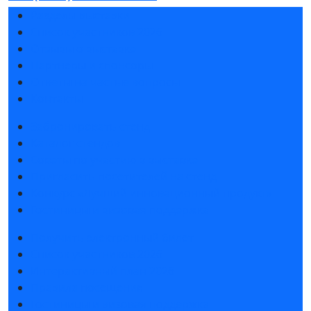
Разделы выставки
Список участников 2026
Отзывы о выставке
Партнеры и спонсоры
Ответы на частые вопросы
Контакты
Забронировать стенд
Каталог стендов
Советы по участию в выставке
Пригласить посетителей на стенд
Конкурс «Лучший инновационный продукт»
Гостиницы и визовая поддержка
Получить электронный билет
Список участников 2026
Интерактивный план 2026
Правила посещения
Гостиницы и визовая поддержка