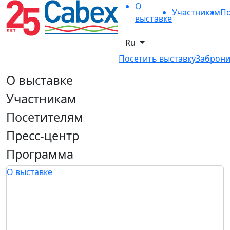
О
Участникам
По
выставке
Ru
Посетить выставку
Заброни
О выставке
Участникам
Посетителям
Пресс-центр
Программа
О выставке