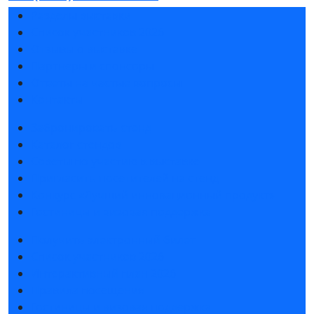
Разделы выставки
Список участников 2026
Отзывы о выставке
Партнеры и спонсоры
Ответы на частые вопросы
Контакты
Забронировать стенд
Каталог стендов
Советы по участию в выставке
Пригласить посетителей на стенд
Конкурс «Лучший инновационный продукт»
Гостиницы и визовая поддержка
Получить электронный билет
Список участников 2026
Интерактивный план 2026
Правила посещения
Гостиницы и визовая поддержка