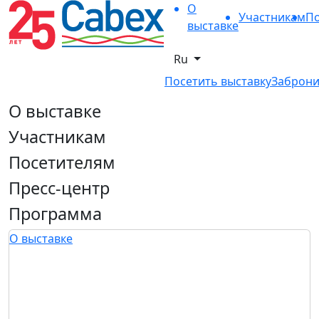
О
Участникам
По
выставке
Ru
Посетить выставку
Заброни
О выставке
Участникам
Посетителям
Пресс-центр
Программа
О выставке