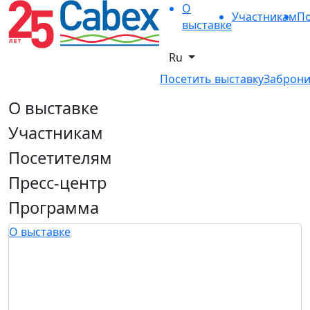
О
Участникам
По
выставке
Ru
Посетить выставку
Заброни
О выставке
Участникам
Посетителям
Пресс-центр
Программа
О выставке