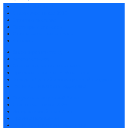
Разделы выставки
Список участников 2026
Отзывы о выставке
Партнеры и спонсоры
Ответы на частые вопросы
Контакты
Забронировать стенд
Каталог стендов
Советы по участию в выставке
Пригласить посетителей на стенд
Конкурс «Лучший инновационный продукт»
Гостиницы и визовая поддержка
Получить электронный билет
Список участников 2026
Интерактивный план 2026
Правила посещения
Гостиницы и визовая поддержка