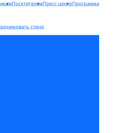
никам
Посетителям
Пресс-центр
Программа
бронировать стенд