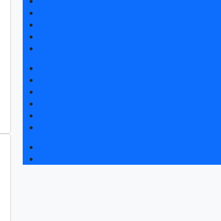
Получить электронный билет
Список участников 2026
Интерактивный план 2026
Правила посещения
Гостиницы и визовая поддержка
Новости выставки
Статьи участников
Пресс-релизы
Фото и видео
Для СМИ
Аккредитация СМИ
Деловая программа
Конкурс «Лучший инновационный продукт»