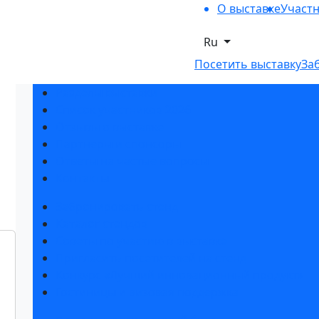
О выставке
Участ
Ru
Посетить выставку
За
Разделы выставки
Список участников 2026
Отзывы о выставке
Партнеры и спонсоры
Ответы на частые вопросы
Контакты
Забронировать стенд
Каталог стендов
Советы по участию в выставке
Пригласить посетителей на стенд
Конкурс «Лучший инновационный продукт»
Гостиницы и визовая поддержка