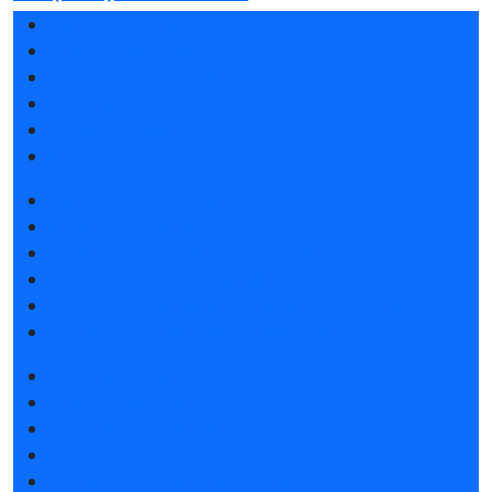
Разделы выставки
Список участников 2026
Отзывы о выставке
Партнеры и спонсоры
Ответы на частые вопросы
Контакты
Забронировать стенд
Каталог стендов
Советы по участию в выставке
Пригласить посетителей на стенд
Конкурс «Лучший инновационный продукт»
Гостиницы и визовая поддержка
Получить электронный билет
Список участников 2026
Интерактивный план 2026
Правила посещения
Гостиницы и визовая поддержка