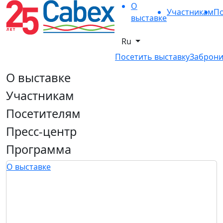
О
Участникам
По
выставке
Ru
Посетить выставку
Заброни
О выставке
Участникам
Посетителям
Пресс-центр
Программа
О выставке