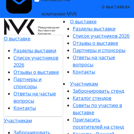
и рекламных сообщений
о выставках
компании MVK
О выставке
Разделы выставки
Список участников 2026
О выставке
Отзывы о выставке
Партнеры и спонсоры
Разделы выставки
Ответы на частые
Список участников
вопросы
2026
Контакты
Отзывы о выставке
Партнеры и
Участникам
спонсоры
Забронировать стенд
Ответы на частые
Каталог стендов
вопросы
Советы по участию в
Контакты
выставке
Пригласить
Участникам
посетителей на стенд
Забронировать
Конкурс «Лучший