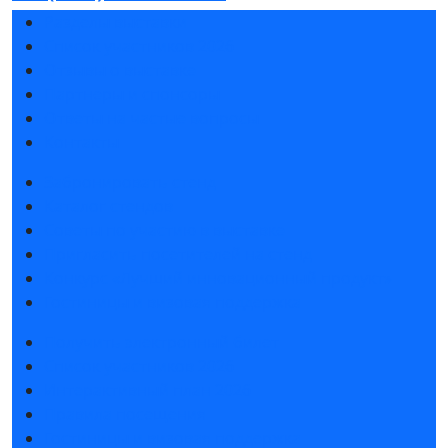
Разделы выставки
Список участников 2026
Отзывы о выставке
Партнеры и спонсоры
Ответы на частые вопросы
Контакты
Забронировать стенд
Каталог стендов
Советы по участию в выставке
Пригласить посетителей на стенд
Конкурс «Лучший инновационный продукт»
Гостиницы и визовая поддержка
Получить электронный билет
Список участников 2026
Интерактивный план 2026
Правила посещения
Гостиницы и визовая поддержка