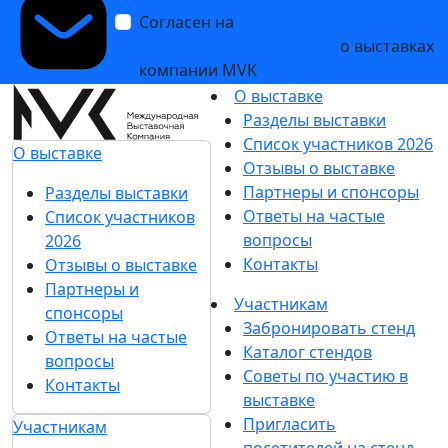
Согласен на
получение уведомлений
и рекламных сообщений
о выставках
компании MVK
О выставке
Разделы выставки
Список участников 2026
О выставке
Отзывы о выставке
Партнеры и спонсоры
Разделы выставки
Ответы на частые
Список участников
вопросы
2026
Контакты
Отзывы о выставке
Партнеры и
Участникам
спонсоры
Забронировать стенд
Ответы на частые
Каталог стендов
вопросы
Советы по участию в
Контакты
выставке
Пригласить
Участникам
посетителей на стенд