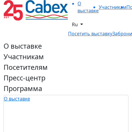
О
Участникам
По
выставке
Ru
Посетить выставку
Заброни
О выставке
Участникам
Посетителям
Пресс-центр
Программа
О выставке