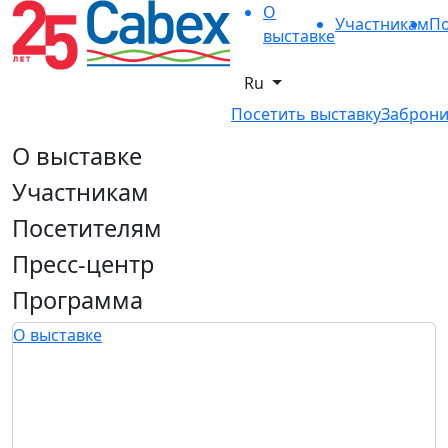
О
Участникам
По
выставке
Ru
Посетить выставку
Заброни
О выставке
Участникам
Посетителям
Пресс-центр
Программа
О выставке