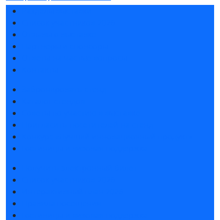
Разделы выставки
Список участников 2026
Отзывы о выставке
Партнеры и спонсоры
Ответы на частые вопросы
Контакты
Забронировать стенд
Каталог стендов
Советы по участию в выставке
Пригласить посетителей на стенд
Конкурс «Лучший инновационный продукт»
Гостиницы и визовая поддержка
Получить электронный билет
Список участников 2026
Интерактивный план 2026
Правила посещения
Гостиницы и визовая поддержка