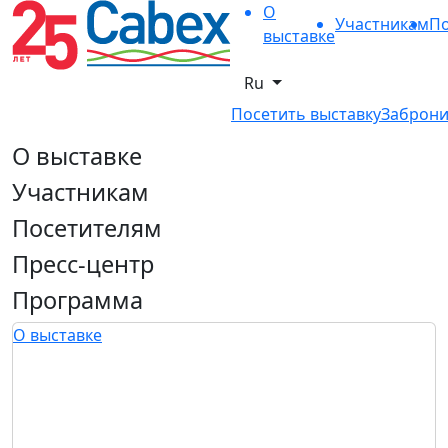
О
Участникам
По
выставке
Ru
Посетить выставку
Заброни
О выставке
Участникам
Посетителям
Пресс-центр
Программа
О выставке