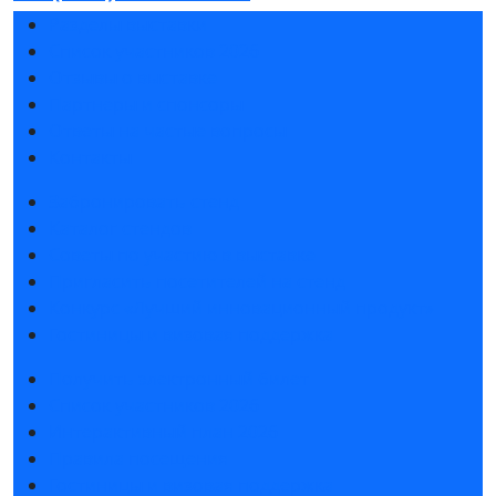
Разделы выставки
Список участников 2026
Отзывы о выставке
Партнеры и спонсоры
Ответы на частые вопросы
Контакты
Забронировать стенд
Каталог стендов
Советы по участию в выставке
Пригласить посетителей на стенд
Конкурс «Лучший инновационный продукт»
Гостиницы и визовая поддержка
Получить электронный билет
Список участников 2026
Интерактивный план 2026
Правила посещения
Гостиницы и визовая поддержка