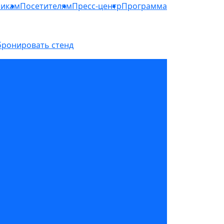
никам
Посетителям
Пресс-центр
Программа
бронировать стенд