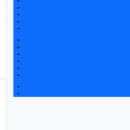
Получить электронный билет
Список участников 2026
Интерактивный план 2026
Правила посещения
Гостиницы и визовая поддержка
Новости выставки
Статьи участников
Пресс-релизы
Фото и видео
Для СМИ
Аккредитация СМИ
Деловая программа
Конкурс «Лучший инновационный продукт»