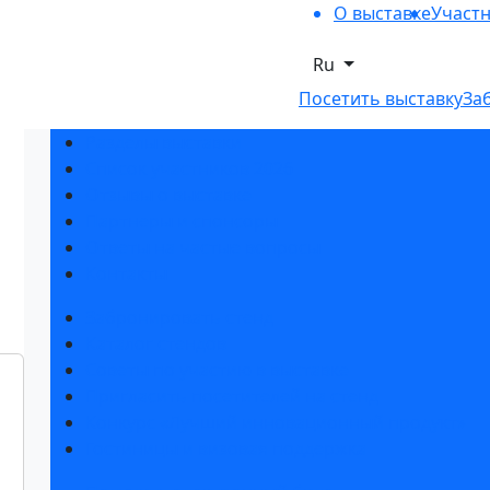
О выставке
Участ
Ru
Посетить выставку
За
Разделы выставки
Список участников 2026
Отзывы о выставке
Партнеры и спонсоры
Ответы на частые вопросы
Контакты
Забронировать стенд
Каталог стендов
Советы по участию в выставке
Пригласить посетителей на стенд
Конкурс «Лучший инновационный продукт»
Гостиницы и визовая поддержка