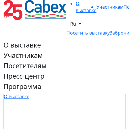
О
Участникам
По
выставке
Ru
Посетить выставку
Заброни
О выставке
Участникам
Посетителям
Пресс-центр
Программа
О выставке