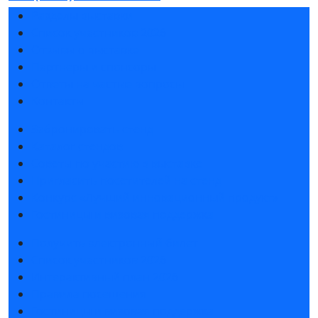
Разделы выставки
Список участников 2026
Отзывы о выставке
Партнеры и спонсоры
Ответы на частые вопросы
Контакты
Забронировать стенд
Каталог стендов
Советы по участию в выставке
Пригласить посетителей на стенд
Конкурс «Лучший инновационный продукт»
Гостиницы и визовая поддержка
Получить электронный билет
Список участников 2026
Интерактивный план 2026
Правила посещения
Гостиницы и визовая поддержка