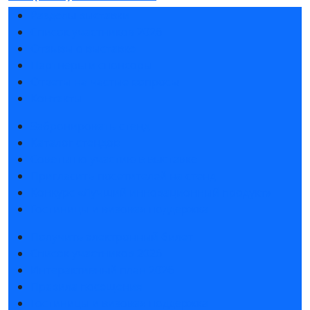
Разделы выставки
Список участников 2026
Отзывы о выставке
Партнеры и спонсоры
Ответы на частые вопросы
Контакты
Забронировать стенд
Каталог стендов
Советы по участию в выставке
Пригласить посетителей на стенд
Конкурс «Лучший инновационный продукт»
Гостиницы и визовая поддержка
Получить электронный билет
Список участников 2026
Интерактивный план 2026
Правила посещения
Гостиницы и визовая поддержка