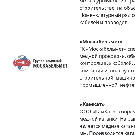
металлургической отр
строительстве, на объе
Номенклатурный ряд с
кабелей и проводов.
«Москабельмет»
ГК «Москабельмет» спе
медной проволоки, об
контрольных кабелей, 
компании используются
строительной, машино
промышленной, нефтег
«Камкат»
ООО «КамКат» - совре
медной катанки. На ры
является медная катан
мм. Производится ката