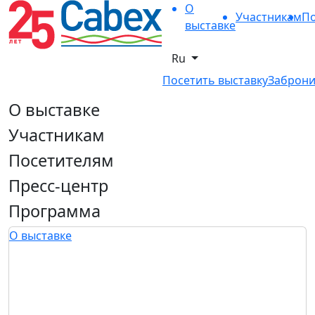
О
Участникам
По
выставке
Ru
Посетить выставку
Заброни
О выставке
Участникам
Посетителям
Пресс-центр
Программа
О выставке