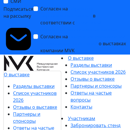
СМИ
Согласен на
обработку
Подписаться
персональных данных
в
на рассылку
соответствии с
Политикой
обработки персональных данных
Согласен на
получение уведомлений
и рекламных сообщений
о выставках
компании MVK
О выставке
Разделы выставки
Список участников 2026
О выставке
Отзывы о выставке
Партнеры и спонсоры
Разделы выставки
Ответы на частые
Список участников
вопросы
2026
Контакты
Отзывы о выставке
Партнеры и
Участникам
спонсоры
Забронировать стенд
Ответы на частые