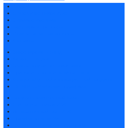
Разделы выставки
Список участников 2026
Отзывы о выставке
Партнеры и спонсоры
Ответы на частые вопросы
Контакты
Забронировать стенд
Каталог стендов
Советы по участию в выставке
Пригласить посетителей на стенд
Конкурс «Лучший инновационный продукт»
Гостиницы и визовая поддержка
Получить электронный билет
Список участников 2026
Интерактивный план 2026
Правила посещения
Гостиницы и визовая поддержка