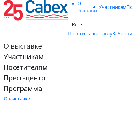
О
Участникам
По
выставке
Ru
Посетить выставку
Заброни
О выставке
Участникам
Посетителям
Пресс-центр
Программа
О выставке