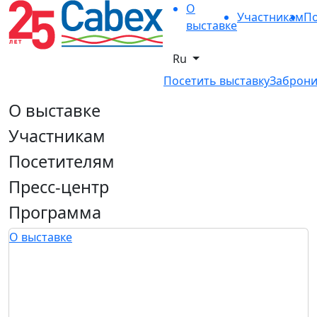
О
Участникам
По
выставке
Ru
Посетить выставку
Заброни
О выставке
Участникам
Посетителям
Пресс-центр
Программа
О выставке