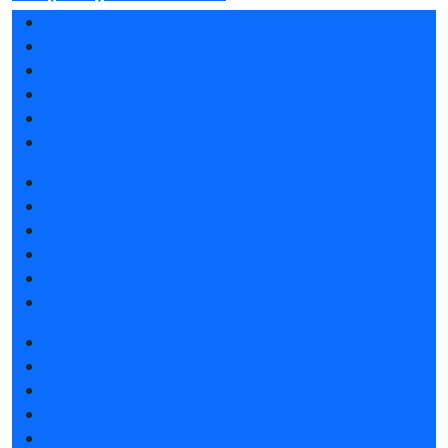
Разделы выставки
Список участников 2026
Отзывы о выставке
Партнеры и спонсоры
Ответы на частые вопросы
Контакты
Забронировать стенд
Каталог стендов
Советы по участию в выставке
Пригласить посетителей на стенд
Конкурс «Лучший инновационный продукт»
Гостиницы и визовая поддержка
Получить электронный билет
Список участников 2026
Интерактивный план 2026
Правила посещения
Гостиницы и визовая поддержка