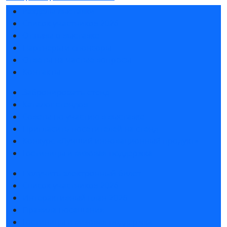
Разделы выставки
Список участников 2026
Отзывы о выставке
Партнеры и спонсоры
Ответы на частые вопросы
Контакты
Забронировать стенд
Каталог стендов
Советы по участию в выставке
Пригласить посетителей на стенд
Конкурс «Лучший инновационный продукт»
Гостиницы и визовая поддержка
Получить электронный билет
Список участников 2026
Интерактивный план 2026
Правила посещения
Гостиницы и визовая поддержка