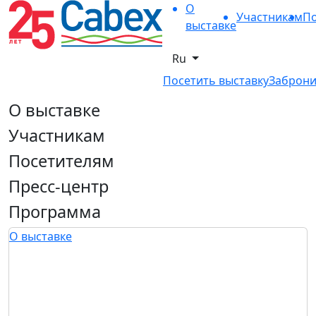
О
Участникам
По
выставке
Ru
Посетить выставку
Заброни
О выставке
Участникам
Посетителям
Пресс-центр
Программа
О выставке