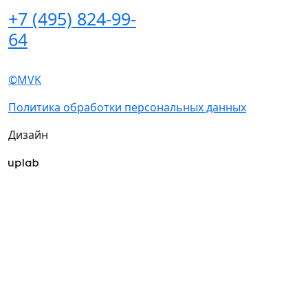
Интерактивный план
продукт»
2026
Гостиницы и
Правила посещения
визовая поддержка
Гостиницы и визовая
Посетителям
поддержка
Получить
Пресс-центр
электронный билет
Новости выставки
Список участников
Статьи участников
2026
Пресс-релизы
Интерактивный
Фото и видео
план 2026
Для СМИ
Правила посещения
Аккредитация СМИ
Гостиницы и
Программа
визовая поддержка
Деловая программа
Пресс-центр
Конкурс «Лучший
инновационный
Новости выставки
продукт»
Статьи участников