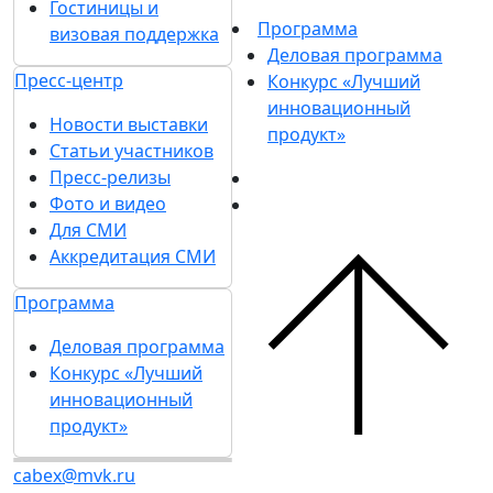
Контакты
Отзывы о выставке
Партнеры и
Участникам
спонсоры
Забронировать стенд
Ответы на частые
Каталог стендов
вопросы
Советы по участию в
Контакты
выставке
Пригласить
Участникам
посетителей на стенд
Забронировать
Конкурс «Лучший
стенд
инновационный
Каталог стендов
продукт»
Советы по участию в
Гостиницы и визовая
выставке
поддержка
Пригласить
Посетителям
посетителей на
Получить электронный
стенд
билет
Конкурс «Лучший
Список участников 2026
инновационный