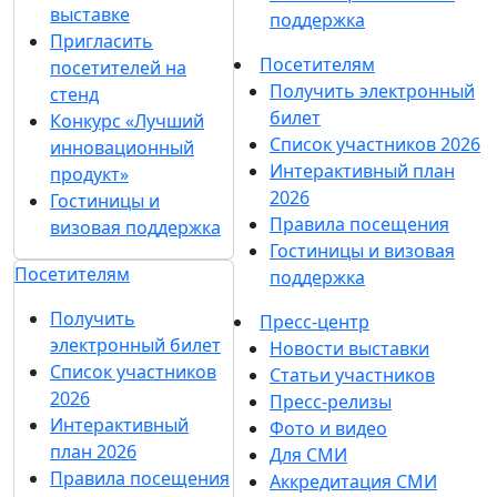
Хочу получать рассылки с информацией для:
Посетителей
Участников
СМИ
Согласен на
обработку
Подписаться
персональных данных
в
на рассылку
соответствии с
Политикой
обработки персональных данных
Согласен на
получение уведомлений
и рекламных сообщений
о выставках
компании MVK
О выставке
Разделы выставки
Список участников 2026
О выставке
Отзывы о выставке
Партнеры и спонсоры
Разделы выставки
Ответы на частые
Список участников
вопросы
2026