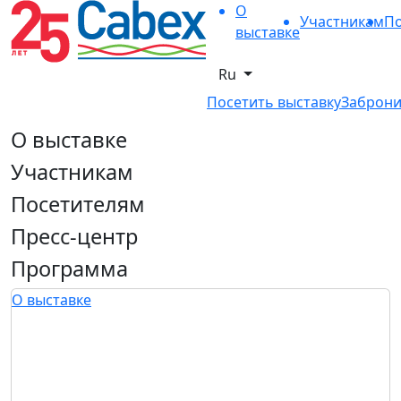
О
Участникам
По
выставке
Ru
Посетить выставку
Заброни
О выставке
Участникам
Посетителям
Пресс-центр
Программа
О выставке