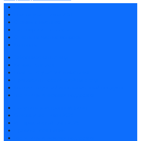
Разделы выставки
Список участников 2026
Отзывы о выставке
Партнеры и спонсоры
Ответы на частые вопросы
Контакты
Забронировать стенд
Каталог стендов
Советы по участию в выставке
Пригласить посетителей на стенд
Конкурс «Лучший инновационный продукт»
Гостиницы и визовая поддержка
Получить электронный билет
Список участников 2026
Интерактивный план 2026
Правила посещения
Гостиницы и визовая поддержка