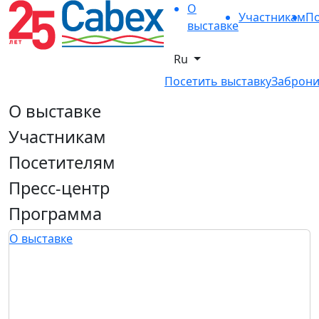
О
Участникам
По
выставке
Ru
Посетить выставку
Заброни
О выставке
Участникам
Посетителям
Пресс-центр
Программа
О выставке