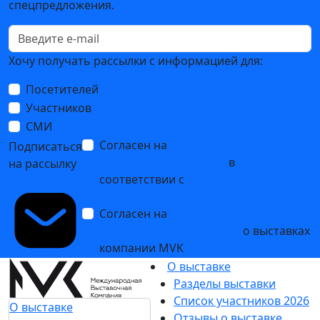
спецпредложения.
Хочу получать рассылки с информацией для:
Посетителей
Участников
СМИ
Согласен на
обработку
Подписаться
персональных данных
в
на рассылку
соответствии с
Политикой
обработки персональных данных
Согласен на
получение уведомлений
и рекламных сообщений
о выставках
компании MVK
О выставке
Разделы выставки
Список участников 2026
О выставке
Отзывы о выставке