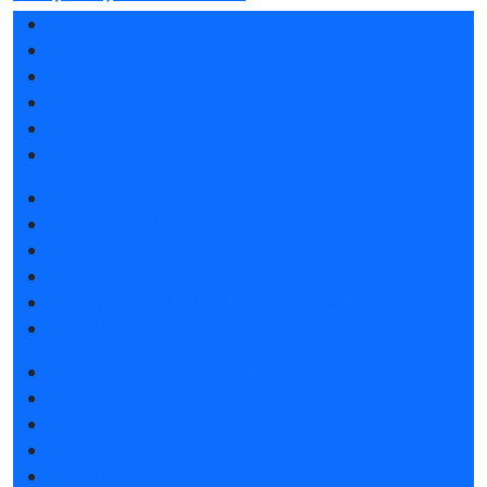
Разделы выставки
Список участников 2026
Отзывы о выставке
Партнеры и спонсоры
Ответы на частые вопросы
Контакты
Забронировать стенд
Каталог стендов
Советы по участию в выставке
Пригласить посетителей на стенд
Конкурс «Лучший инновационный продукт»
Гостиницы и визовая поддержка
Получить электронный билет
Список участников 2026
Интерактивный план 2026
Правила посещения
Гостиницы и визовая поддержка