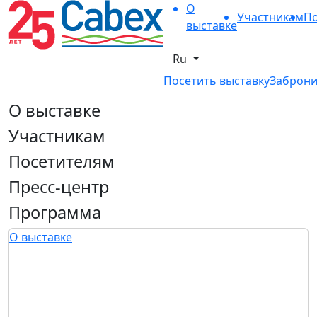
О
Участникам
По
выставке
Ru
Посетить выставку
Заброни
О выставке
Участникам
Посетителям
Пресс-центр
Программа
О выставке