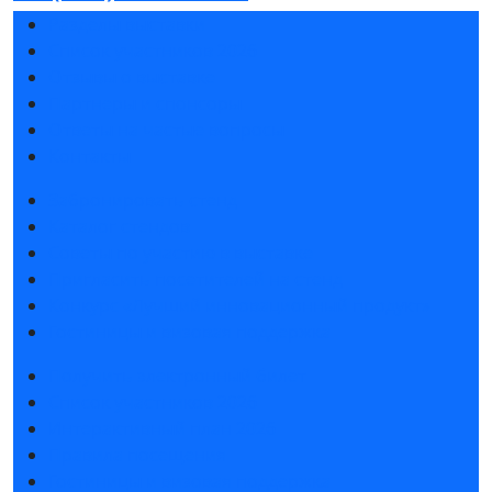
Разделы выставки
Список участников 2026
Отзывы о выставке
Партнеры и спонсоры
Ответы на частые вопросы
Контакты
Забронировать стенд
Каталог стендов
Советы по участию в выставке
Пригласить посетителей на стенд
Конкурс «Лучший инновационный продукт»
Гостиницы и визовая поддержка
Получить электронный билет
Список участников 2026
Интерактивный план 2026
Правила посещения
Гостиницы и визовая поддержка